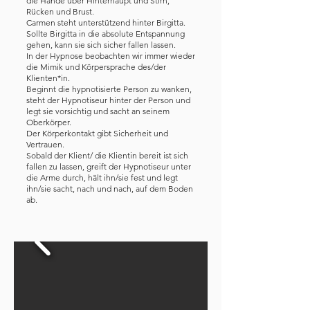
die Hände über Hinterhaupt und Stirn,
Rücken und Brust.
Carmen steht unterstützend hinter Birgitta.
Sollte Birgitta in die absolute Entspannung
gehen, kann sie sich sicher fallen lassen.
In der Hypnose beobachten wir immer wieder
die Mimik und Körpersprache des/der
Klienten*in.
Beginnt die hypnotisierte Person zu wanken,
steht der Hypnotiseur hinter der Person und
legt sie vorsichtig und sacht an seinem
Oberkörper.
Der Körperkontakt gibt Sicherheit und
Vertrauen.
Sobald der Klient/ die Klientin bereit ist sich
fallen zu lassen, greift der Hypnotiseur unter
die Arme durch, hält ihn/sie fest und legt
ihn/sie sacht, nach und nach, auf dem Boden
ab.