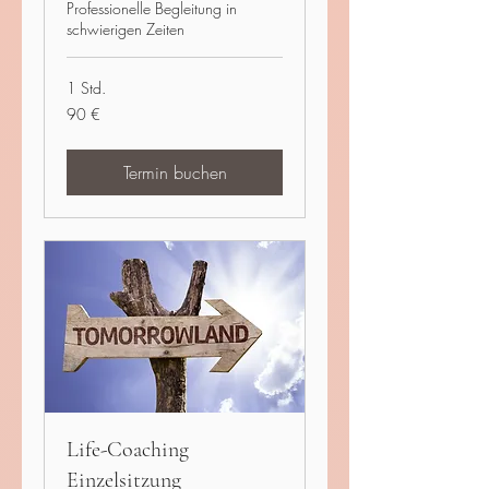
Professionelle Begleitung in
schwierigen Zeiten
1 Std.
90
90 €
Euro
Termin buchen
Life-Coaching
Einzelsitzung