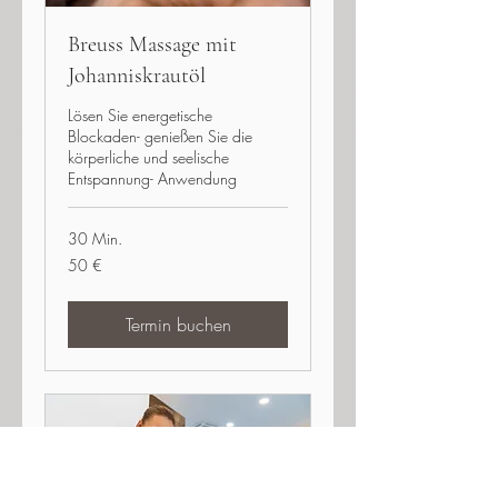
Breuss Massage mit
Johanniskrautöl
Lösen Sie energetische
Blockaden- genießen Sie die
körperliche und seelische
Entspannung- Anwendung
30 Min.
50
50 €
Euro
Termin buchen