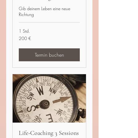
Gib deinem Leben eine neue
Richtung
1 Std.
200
200 €
Euro
Termin buchen
Life-Coaching 3 Sessions