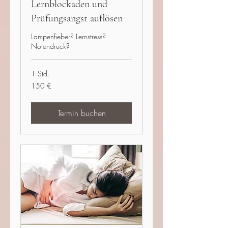
Lernblockaden und
Prüfungsangst auflösen
Lampenfieber? Lernstress?
Notendruck?
1 Std.
150
150 €
Euro
Termin buchen