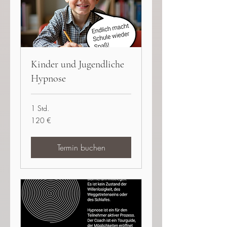
Kinder und Jugendliche
Hypnose
1 Std.
120
120 €
Euro
Termin buchen