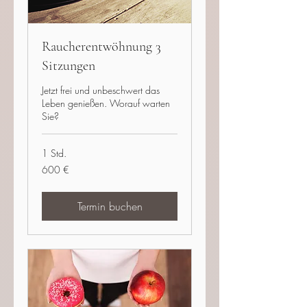
Raucherentwöhnung 3
Sitzungen
Jetzt frei und unbeschwert das
Leben genießen. Worauf warten
Sie?
1 Std.
600
600 €
Euro
Termin buchen