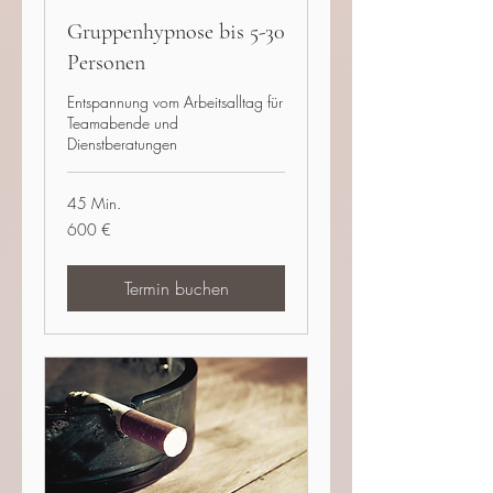
Gruppenhypnose bis 5-30
Personen
Entspannung vom Arbeitsalltag für
Teamabende und
Dienstberatungen
45 Min.
600
600 €
Euro
Termin buchen