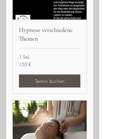
Hypnose verschiedene
Themen
1 Std.
150
150 €
Euro
Termin buchen