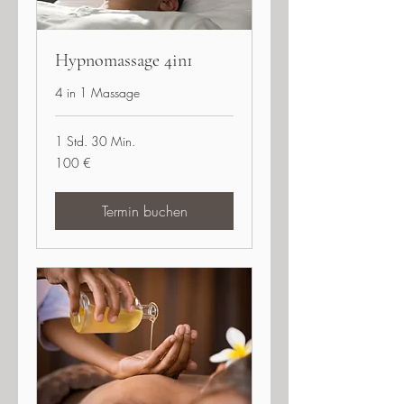
Hypnomassage 4in1
4 in 1 Massage
1 Std. 30 Min.
100
100 €
Euro
Termin buchen