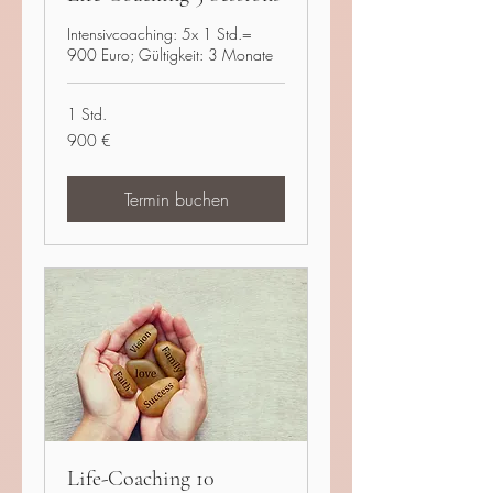
Intensivcoaching: 5x 1 Std.=
900 Euro; Gültigkeit: 3 Monate
1 Std.
900
900 €
Euro
Termin buchen
Life-Coaching 10