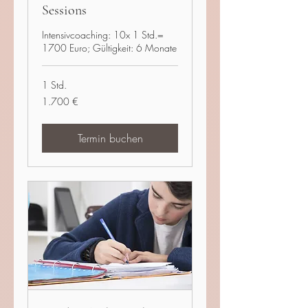
Sessions
Intensivcoaching: 10x 1 Std.=
1700 Euro; Gültigkeit: 6 Monate
1 Std.
1.700
1.700 €
Euro
Termin buchen