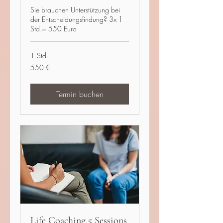
Sie brauchen Unterstützung bei
der Entscheidungsfindung? 3x 1
Std.= 550 Euro
1 Std.
550
550 €
Euro
Termin buchen
Life Coaching 5 Sessions