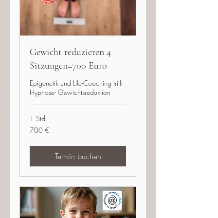
Gewicht reduzieren 4
Sitzungen=700 Euro
Epigenetik und Life-Coaching trifft
Hypnose- Gewichtsreduktion
1 Std.
700
700 €
Euro
Termin buchen