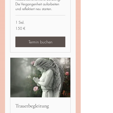
Die Vergangenheit aufarbeiten
und reflektiert neu starten.
1 Std.
150
150 €
Euro
Termin buchen
Trauerbegleitung