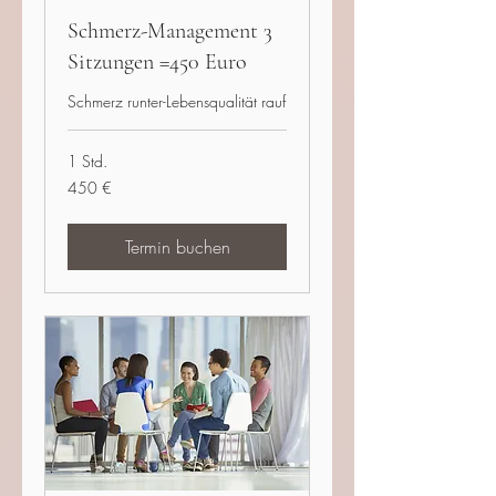
Schmerz-Management 3
Sitzungen =450 Euro
Schmerz runter-Lebensqualität rauf
1 Std.
450
450 €
Euro
Termin buchen