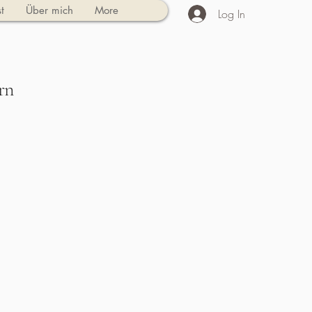
t
Über mich
More
Log In
rn