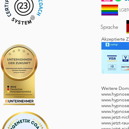
LGBT
Sprache
Akzeptierte 
​Weitere Do
www.hypnosec
www.hypnose
www.hypnosec
www.hypnose-
www.jetzt-nic
www.jetzt-ra
www.jetzt-ni