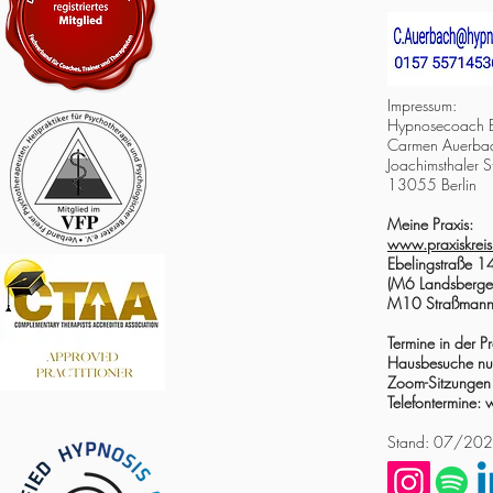
Impressum:
Hypnosecoach Be
Carmen Auerba
Joachimsthaler 
13055 Berlin
Meine Praxis:
www.praxiskreis
Ebelingstraße 1
(M6 Landsberger
M10 Straßmanns
Termine in der 
Hausbesuche nu
Zoom-Sitzungen
Telefontermine: 
Stand: 07/20