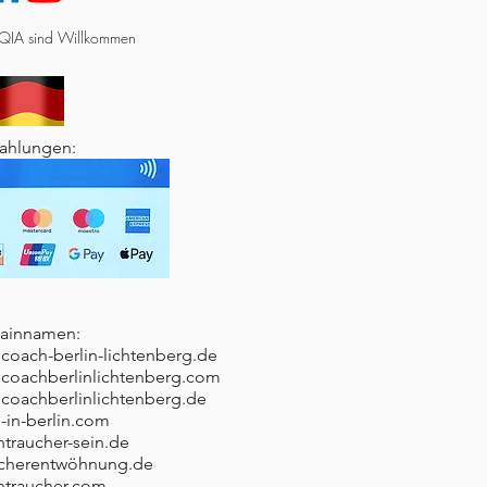
QIA sind Willkommen
Zahlungen:
mainnamen:
oach-berlin-lichtenberg.de
coachberlinlichtenberg.com
oachberlinlichtenberg.de
in-berlin.com
htraucher-sein.de
ucherentw
öhnung.de
chtraucher.com