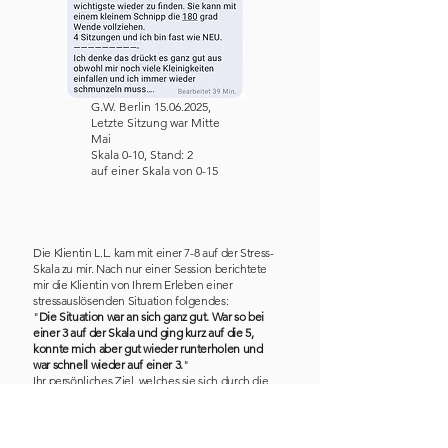
G.W. Berlin
15.06.2025
,
Letzte Sitzung war Mitte
Mai
Skala 0-10, Stand: 2
auf einer Skala von 0-15
Die Klientin L.L. kam mit einer 7-8 auf der Stress-
Skala zu mir. Nach nur einer Session berichtete
mir die Klientin von Ihrem Erleben einer
stressauslösenden Situation folgendes:
"
Die Situation war an sich ganz gut. War so bei
einer 3 auf der Skala und ging kurz auf die 5,
konnte mich aber gut wieder runterholen und
war schnell wieder auf einer 3.
"
Ihr persönliches Ziel, welches sie sich durch die
Hypnose erhofft hat, wurde erreicht.
L.L., Berlin
13.09.2025