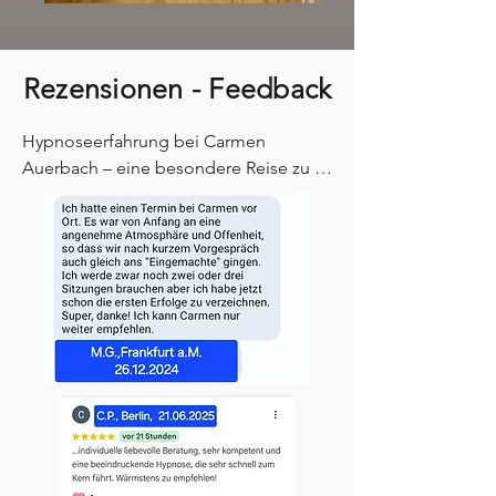
Rezensionen - Feedback
Hypnoseerfahrung bei Carmen 
Auerbach – eine besondere Reise zu 
mir selbst

Von Anfang an wurde ich von Carmen 
freundlich und offen empfangen. Die 
Atmosphäre war einladend und 
vertrauensvoll, sodass ich mich direkt 
wohlgefühlt habe. Die Kommunikation 
mit ihr war sehr angenehm – sie hat 
sich Zeit genommen, mich umfassend 
aufzuklären und alle meine Fragen zu 
beantworten.

Die Hypnosesitzung selbst war eine 
beeindruckende Erfahrung. Ich war 