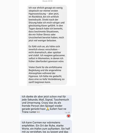
Ich kann die Hypnose bei Carmen 
jedem empfehlen, der sich auf eine 
innere Reise begeben und tiefere 
Themen für sich bearbeiten möchte. 
Ihre professionelle und einfühlsame 
Art schafft eine sichere Umgebung, in 
der man sich öffnen und neue 
Perspektiven entwickeln kann.

Vielen Dank, liebe Carmen, für diese 
wertvolle Erfahrung!

N.B.  Berlin 09.03.2025